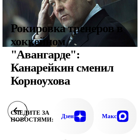
Рокировка тренеров в
хоккейном
"Авангарде":
Канарейкин сменил
Корноухова
СЛЕДИТЕ ЗА
Дзен
Макс
НОВОСТЯМИ: