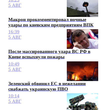
5 АВГ
Макрон прокомментировал ночные
удары по киевским предприятиям ВПК
16:39
5 АВГ
После массированного удара ВС РФ в
Киеве вспыхнули пожары
10:49
5 АВГ
Зеленский обвинил ЕС в нежелании
снабжать украинскую ПВО
10:14
5 АВГ