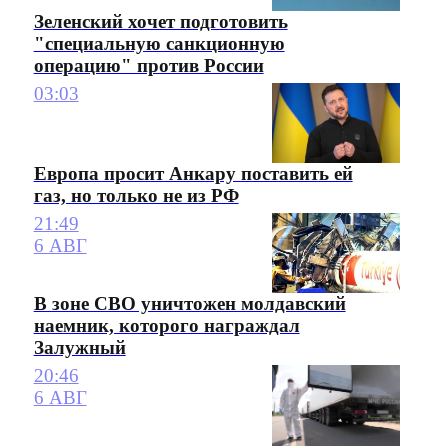
Зеленский хочет подготовить
"специальную санкционную
операцию" против России
03:03
Европа просит Анкару поставить ей
газ, но только не из РФ
21:49
6 АВГ
В зоне СВО уничтожен молдавский
наемник, которого награждал
Залужный
20:46
6 АВГ