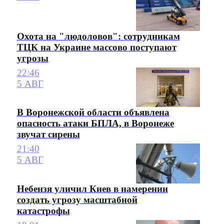
Охота на "людоловов": сотрудникам
ТЦК на Украине массово поступают
угрозы
22:46
5 АВГ
В Воронежской области объявлена
опасность атаки БПЛА, в Воронеже
звучат сирены
21:40
5 АВГ
Небензя уличил Киев в намерении
создать угрозу масштабной
катастрофы