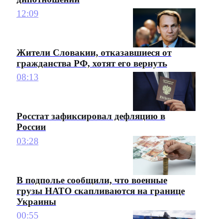
12:09
Жители Словакии, отказавшиеся от
гражданства РФ, хотят его вернуть
08:13
Росстат зафиксировал дефляцию в
России
03:28
В подполье сообщили, что военные
грузы НАТО скапливаются на границе
Украины
00:55