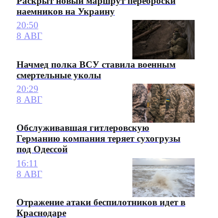
Раскрыт новый маршрут переброски
наемников на Украину
20:50
8 АВГ
Начмед полка ВСУ ставила военным
смертельные уколы
20:29
8 АВГ
Обслуживавшая гитлеровскую
Германию компания теряет сухогрузы
под Одессой
16:11
8 АВГ
Отражение атаки беспилотников идет в
Краснодаре