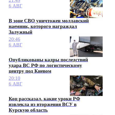
21:49
6 АВГ
В зоне СВО уничтожен молдавский
наемник, которого награждал
Залужный
20:46
6 АВГ
Опубликованы кадры последствий
удара ВС РФ по логистическому
центру под Киевом
20:10
6 АВГ
Коц рассказал, какие уроки РФ
извлекла из вторжения ВСУ в
Курскую область