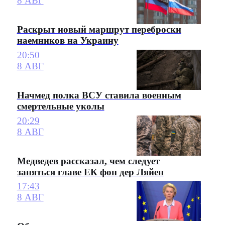
8 АВГ
Раскрыт новый маршрут переброски
наемников на Украину
20:50
8 АВГ
Начмед полка ВСУ ставила военным
смертельные уколы
20:29
8 АВГ
Медведев рассказал, чем следует
заняться главе ЕК фон дер Ляйен
17:43
8 АВГ