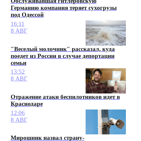
Обслуживавшая гитлеровскую
Германию компания теряет сухогрузы
под Одессой
16:11
8 АВГ
"Веселый молочник" рассказал, куда
поедет из России в случае депортации
семьи
13:52
8 АВГ
Отражение атаки беспилотников идет в
Краснодаре
12:06
8 АВГ
Мирошник назвал страну-