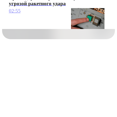
угрозой ракетного удара
02:55