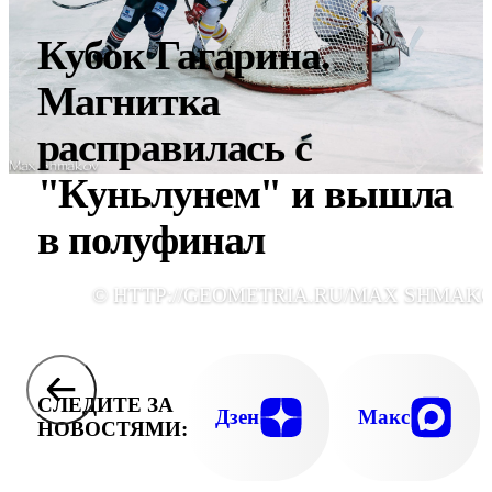
Кубок Гагарина.
Магнитка
расправилась с
"Куньлунем" и вышла
в полуфинал
© HTTP://GEOMETRIA.RU/MAX SHMAK
СЛЕДИТЕ ЗА
Дзен
Макс
НОВОСТЯМИ: