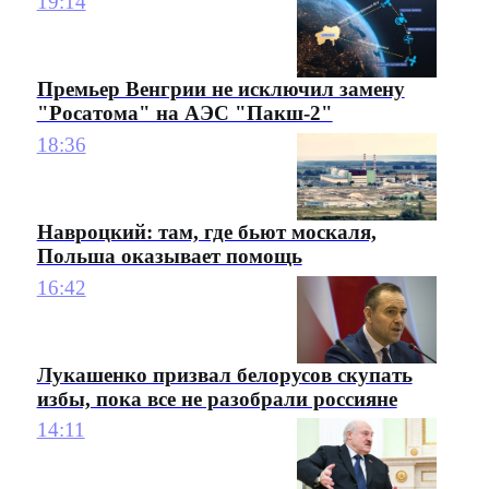
19:14
Премьер Венгрии не исключил замену
"Росатома" на АЭС "Пакш-2"
18:36
Навроцкий: там, где бьют москаля,
Польша оказывает помощь
16:42
Лукашенко призвал белорусов скупать
избы, пока все не разобрали россияне
14:11