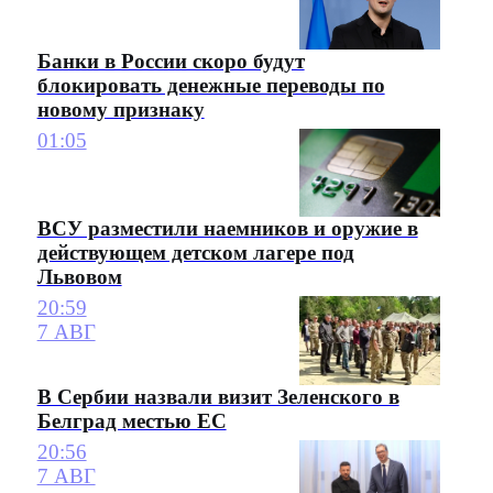
Банки в России скоро будут
блокировать денежные переводы по
новому признаку
01:05
ВСУ разместили наемников и оружие в
действующем детском лагере под
Львовом
20:59
7 АВГ
В Сербии назвали визит Зеленского в
Белград местью ЕС
20:56
7 АВГ