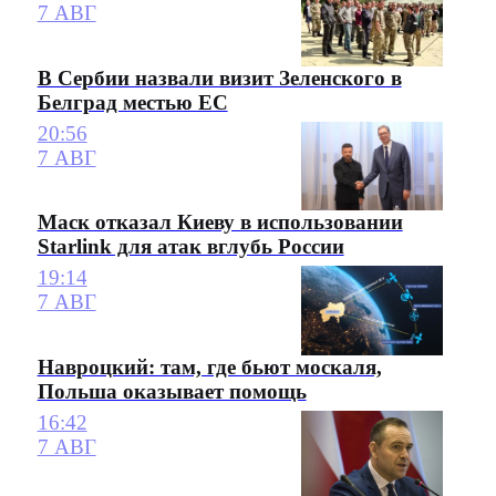
7 АВГ
В Сербии назвали визит Зеленского в
Белград местью ЕС
20:56
7 АВГ
Маск отказал Киеву в использовании
Starlink для атак вглубь России
19:14
7 АВГ
Навроцкий: там, где бьют москаля,
Польша оказывает помощь
16:42
7 АВГ