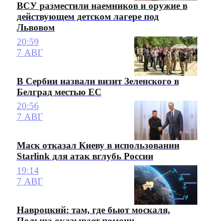
ВСУ разместили наемников и оружие в
действующем детском лагере под
Львовом
20:59
7 АВГ
В Сербии назвали визит Зеленского в
Белград местью ЕС
20:56
7 АВГ
Маск отказал Киеву в использовании
Starlink для атак вглубь России
19:14
7 АВГ
Навроцкий: там, где бьют москаля,
Польша оказывает помощь