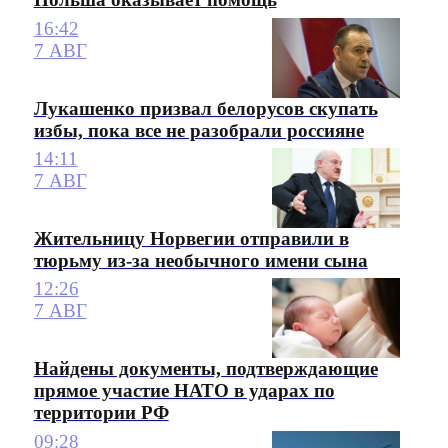
16:42
7 АВГ
Лукашенко призвал белорусов скупать
избы, пока все не разобрали россияне
14:11
7 АВГ
Жительницу Норвегии отправили в
тюрьму из-за необычного имени сына
12:26
7 АВГ
Найдены документы, подтверждающие
прямое участие НАТО в ударах по
территории РФ
09:28