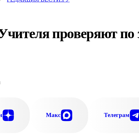
чителя проверяют по 
н
Макс
Телеграм