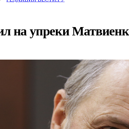
ил на упреки Матвиенк