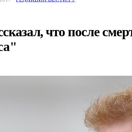
сказал, что после сме
са"