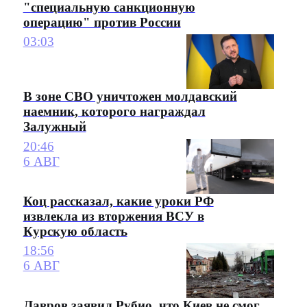
"специальную санкционную
операцию" против России
03:03
В зоне СВО уничтожен молдавский
наемник, которого награждал
Залужный
20:46
6 АВГ
Коц рассказал, какие уроки РФ
извлекла из вторжения ВСУ в
Курскую область
18:56
6 АВГ
Лавров заявил Рубио, что Киев не смог