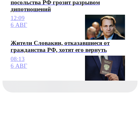
посольства РФ грозит разрывом
дипотношений
12:09
6 АВГ
Жители Словакии, отказавшиеся от
гражданства РФ, хотят его вернуть
08:13
6 АВГ