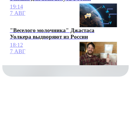
19:14
7 АВГ
"Веселого молочника" Джастаса
Уолкера выдворяют из России
18:12
7 АВГ