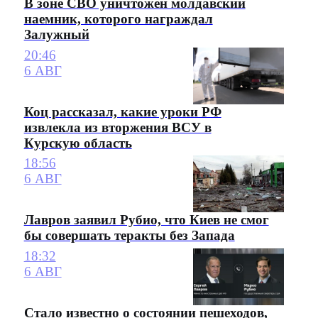
В зоне СВО уничтожен молдавский
наемник, которого награждал
Залужный
20:46
6 АВГ
Коц рассказал, какие уроки РФ
извлекла из вторжения ВСУ в
Курскую область
18:56
6 АВГ
Лавров заявил Рубио, что Киев не смог
бы совершать теракты без Запада
18:32
6 АВГ
Стало известно о состоянии пешеходов,