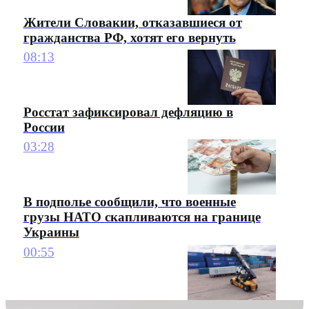
Жители Словакии, отказавшиеся от
гражданства РФ, хотят его вернуть
08:13
Росстат зафиксировал дефляцию в
России
03:28
В подполье сообщили, что военные
грузы НАТО скапливаются на границе
Украины
00:55