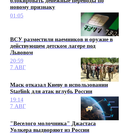
блокировать денежные переводы по
новому признаку
01:05
ВСУ разместили наемников и оружие в
действующем детском лагере под
Львовом
20:59
7 АВГ
Маск отказал Киеву в использовании
Starlink для атак вглубь России
19:14
7 АВГ
"Веселого молочника" Джастаса
Уолкера выдворяют из России