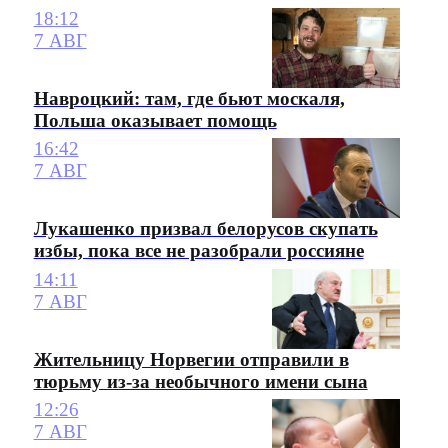
18:12
7 АВГ
Навроцкий: там, где бьют москаля,
Польша оказывает помощь
16:42
7 АВГ
Лукашенко призвал белорусов скупать
избы, пока все не разобрали россияне
14:11
7 АВГ
Жительницу Норвегии отправили в
тюрьму из-за необычного имени сына
12:26
7 АВГ