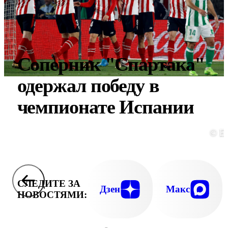
Соперник "Спартака"
одержал победу в
чемпионате Испании
© E
СЛЕДИТЕ ЗА
Дзен
Макс
НОВОСТЯМИ: