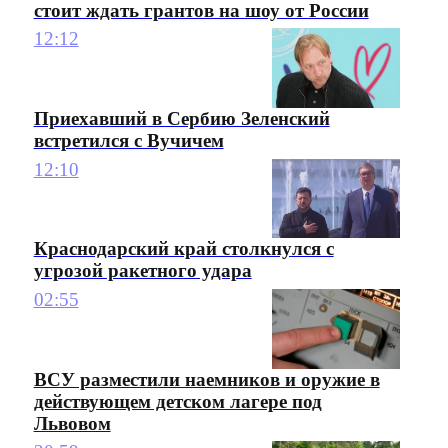
стоит ждать грантов на шоу от России
12:12
Приехавший в Сербию Зеленский
встретился с Вучичем
12:10
Краснодарский край столкнулся с
угрозой ракетного удара
02:55
ВСУ разместили наемников и оружие в
действующем детском лагере под
Львовом