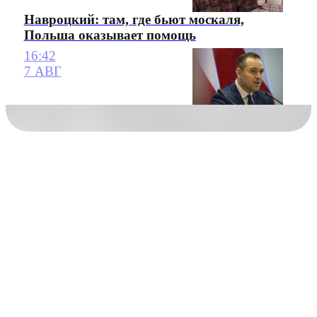
Навроцкий: там, где бьют москаля,
Польша оказывает помощь
16:42
7 АВГ