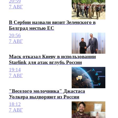
20:59
7 АВГ
В Сербии назвали визит Зеленского в
Белград местью ЕС
20:56
7 АВГ
Маск отказал Киеву в использовании
Starlink для атак вглубь России
19:14
7 АВГ
"Веселого молочника" Джастаса
Уолкера выдворяют из России
18:12
7 АВГ