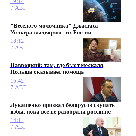
19:14
7 АВГ
"Веселого молочника" Джастаса
Уолкера выдворяют из России
18:12
7 АВГ
Навроцкий: там, где бьют москаля,
Польша оказывает помощь
16:42
7 АВГ
Лукашенко призвал белорусов скупать
избы, пока все не разобрали россияне
14:11
7 АВГ