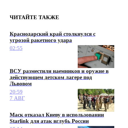
ЧИТАЙТЕ ТАКЖЕ
Краснодарский край столкнулся с
угрозой ракетного удара
02:55
ВСУ разместили наемников и оружие в
действующем детском лагере под
Львовом
20:59
7 АВГ
Маск отказал Киеву в использовании
Starlink для атак вглубь России