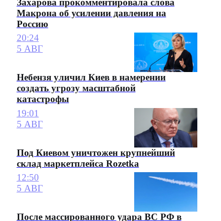
Захарова прокомментировала слова
Макрона об усилении давления на
Россию
20:24
5 АВГ
Небензя уличил Киев в намерении
создать угрозу масштабной
катастрофы
19:01
5 АВГ
Под Киевом уничтожен крупнейший
склад маркетплейса Rozetka
12:50
5 АВГ
После массированного удара ВС РФ в