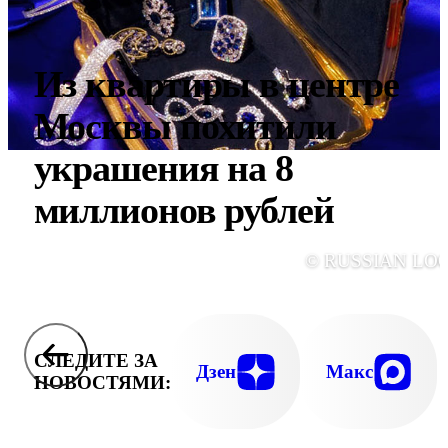
Из квартиры в центре
Москвы похитили
украшения на 8
миллионов рублей
© RUSSIAN LO
СЛЕДИТЕ ЗА
Дзен
Макс
НОВОСТЯМИ: