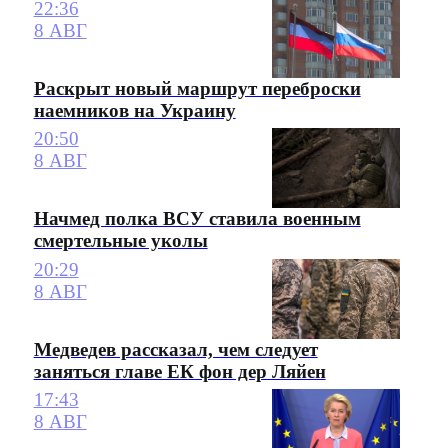
22:36
8 АВГ
Раскрыт новый маршрут переброски
наемников на Украину
20:50
8 АВГ
Начмед полка ВСУ ставила военным
смертельные уколы
20:29
8 АВГ
Медведев рассказал, чем следует
заняться главе ЕК фон дер Ляйен
17:43
8 АВГ