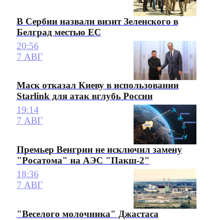
В Сербии назвали визит Зеленского в
Белград местью ЕС
20:56
7 АВГ
Маск отказал Киеву в использовании
Starlink для атак вглубь России
19:14
7 АВГ
Премьер Венгрии не исключил замену
"Росатома" на АЭС "Пакш-2"
18:36
7 АВГ
"Веселого молочника" Джастаса