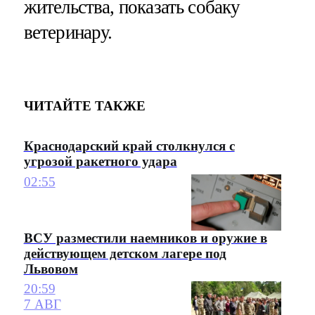
жительства, показать собаку
ветеринару.
ЧИТАЙТЕ ТАКЖЕ
Краснодарский край столкнулся с
угрозой ракетного удара
02:55
ВСУ разместили наемников и оружие в
действующем детском лагере под
Львовом
20:59
7 АВГ