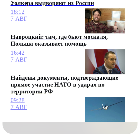
Уолкера выдворяют из России
18:12
7 АВГ
Навроцкий: там, где бьют москаля,
Польша оказывает помощь
16:42
7 АВГ
Найдены документы, подтверждающие
прямое участие НАТО в ударах по
территории РФ
09:28
7 АВГ