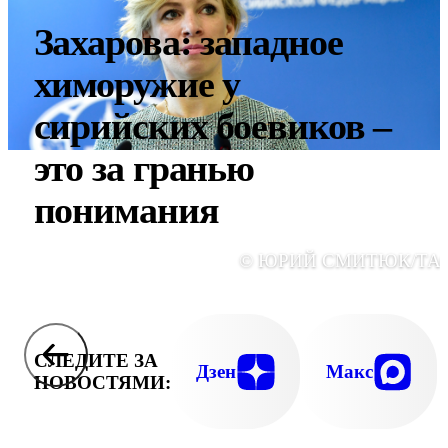
Захарова: западное
химоружие у
сирийских боевиков –
это за гранью
понимания
© ЮРИЙ СМИТЮК/ТА
СЛЕДИТЕ ЗА
Дзен
Макс
НОВОСТЯМИ: