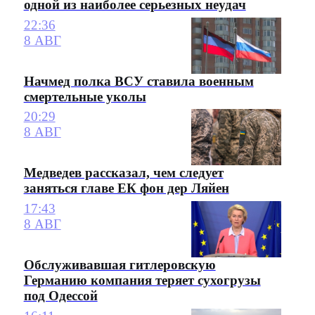
одной из наиболее серьезных неудач
22:36
8 АВГ
Начмед полка ВСУ ставила военным
смертельные уколы
20:29
8 АВГ
Медведев рассказал, чем следует
заняться главе ЕК фон дер Ляйен
17:43
8 АВГ
Обслуживавшая гитлеровскую
Германию компания теряет сухогрузы
под Одессой