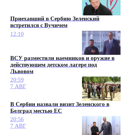
Приехавший в Сербию Зеленский
встретился с Вучичем
12:10
ВСУ разместили наемников и оружие в
действующем детском лагере под
Львовом
20:59
7 АВГ
В Сербии назвали визит Зеленского в
Белград местью ЕС
20:56
7 АВГ