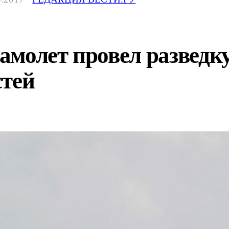
молет провел разведку
стей