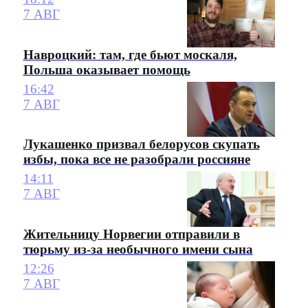
7 АВГ
Навроцкий: там, где бьют москаля,
Польша оказывает помощь
16:42
7 АВГ
Лукашенко призвал белорусов скупать
избы, пока все не разобрали россияне
14:11
7 АВГ
Жительницу Норвегии отправили в
тюрьму из-за необычного имени сына
12:26
7 АВГ