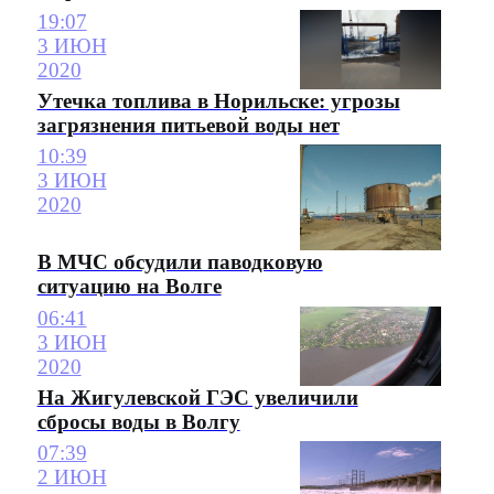
19:07
3 ИЮН
2020
Утечка топлива в Норильске: угрозы
загрязнения питьевой воды нет
10:39
3 ИЮН
2020
В МЧС обсудили паводковую
ситуацию на Волге
06:41
3 ИЮН
2020
На Жигулевской ГЭС увеличили
сбросы воды в Волгу
07:39
2 ИЮН