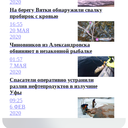
2020
На берегу Вятки обнаружили свалку
пробирок с кровью
16:55
20 МАЯ
2020
Чиновников из Александровска
обвиняют в незаконной рыбалке
01:57
7 МАЯ
2020
Спасатели оперативно устранили
разлив нефтепродуктов в излучине
Уфы
09:25
6 ФЕВ
2020