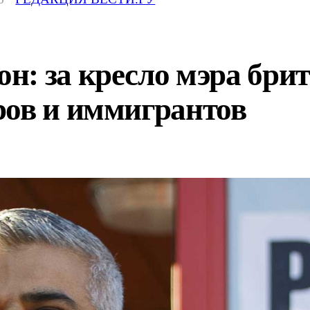
н: за кресло мэра бри
ров и иммигрантов