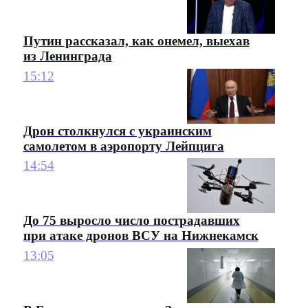
Путин рассказал, как онемел, выехав
из Ленинграда
15:12
Дрон столкнулся с украинским
самолетом в аэропорту Лейпцига
14:54
До 75 выросло число пострадавших
при атаке дронов ВСУ на Нижнекамск
13:05