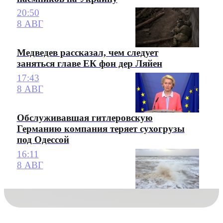
20:50
8 АВГ
Медведев рассказал, чем следует
заняться главе ЕК фон дер Ляйен
17:43
8 АВГ
Обслуживавшая гитлеровскую
Германию компания теряет сухогрузы
под Одессой
16:11
8 АВГ