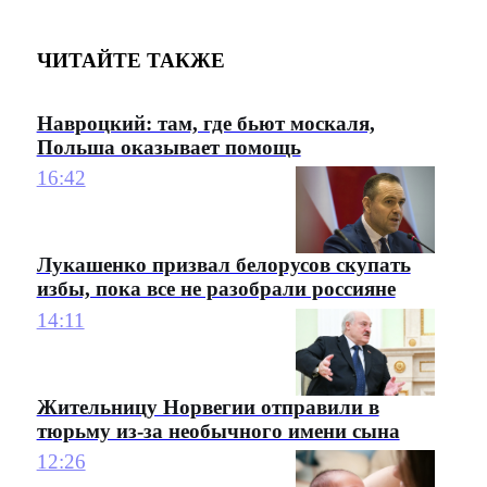
ЧИТАЙТЕ ТАКЖЕ
Навроцкий: там, где бьют москаля,
Польша оказывает помощь
16:42
Лукашенко призвал белорусов скупать
избы, пока все не разобрали россияне
14:11
Жительницу Норвегии отправили в
тюрьму из-за необычного имени сына
12:26