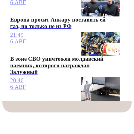
6 АВГ
Европа просит Анкару поставить ей
газ, но только не из РФ
21:49
6 АВГ
В зоне СВО уничтожен молдавский
наемник, которого награждал
Залужный
20:46
6 АВГ