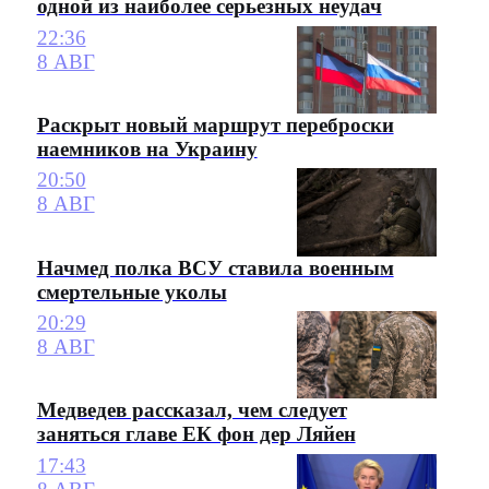
одной из наиболее серьезных неудач
22:36
8 АВГ
Раскрыт новый маршрут переброски
наемников на Украину
20:50
8 АВГ
Начмед полка ВСУ ставила военным
смертельные уколы
20:29
8 АВГ
Медведев рассказал, чем следует
заняться главе ЕК фон дер Ляйен
17:43