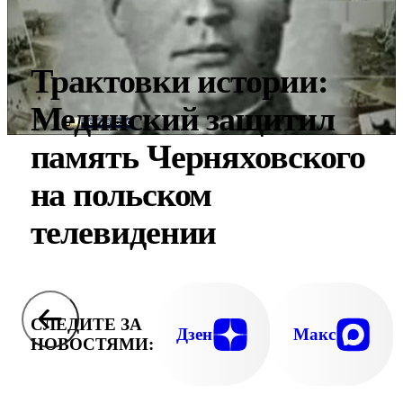
Трактовки истории:
Мединский защитил
память Черняховского
на польском
телевидении
СЛЕДИТЕ ЗА
Дзен
Макс
НОВОСТЯМИ: