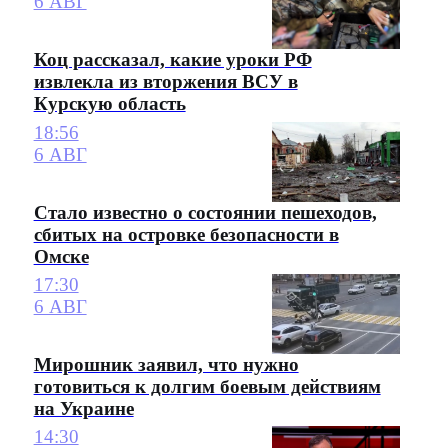
6 АВГ
Коц рассказал, какие уроки РФ
извлекла из вторжения ВСУ в
Курскую область
18:56
6 АВГ
Стало известно о состоянии пешеходов,
сбитых на островке безопасности в
Омске
17:30
6 АВГ
Мирошник заявил, что нужно
готовиться к долгим боевым действиям
на Украине
14:30