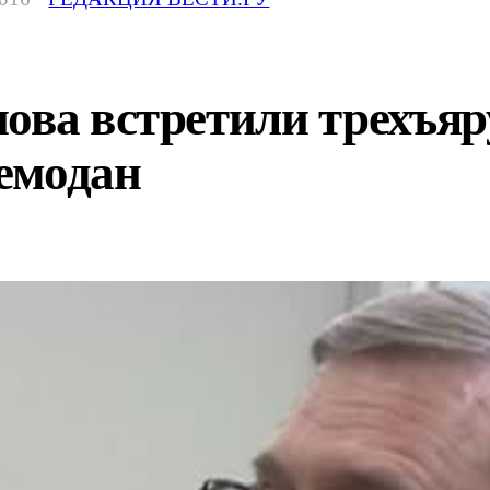
ова встретили трехъяр
емодан