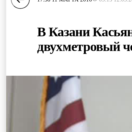
В Казани Касьян
двухметровый ч