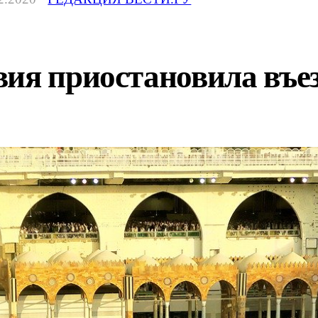
вия приостановила въе