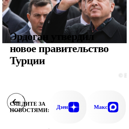
Эрдоган утвердил
новое правительство
Турции
© E
СЛЕДИТЕ ЗА
Дзен
Макс
НОВОСТЯМИ: