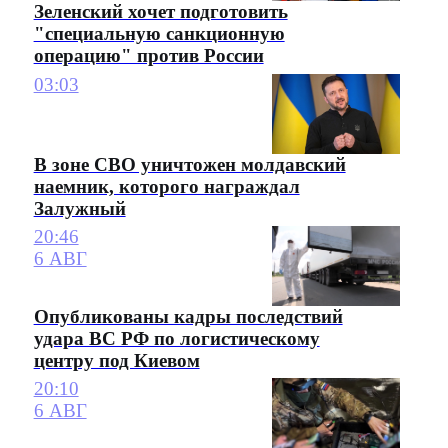
Зеленский хочет подготовить
"специальную санкционную
операцию" против России
03:03
В зоне СВО уничтожен молдавский
наемник, которого награждал
Залужный
20:46
6 АВГ
Опубликованы кадры последствий
удара ВС РФ по логистическому
центру под Киевом
20:10
6 АВГ