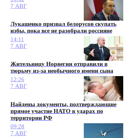
7 АВГ
Лукашенко призвал белорусов скупать
избы, пока все не разобрали россияне
14:11
7 АВГ
Жительницу Норвегии отправили в
тюрьму из-за необычного имени сына
12:26
7 АВГ
Найдены документы, подтверждающие
прямое участие НАТО в ударах по
территории РФ
09:28
7 АВГ