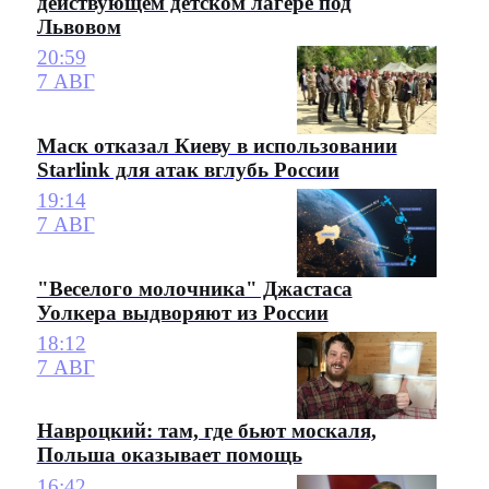
действующем детском лагере под
Львовом
20:59
7 АВГ
Маск отказал Киеву в использовании
Starlink для атак вглубь России
19:14
7 АВГ
"Веселого молочника" Джастаса
Уолкера выдворяют из России
18:12
7 АВГ
Навроцкий: там, где бьют москаля,
Польша оказывает помощь
16:42