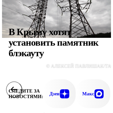
В Крыму хотят
установить памятник
блэкауту
© АЛЕКСЕЙ ПАВЛИШАК/ТА
СЛЕДИТЕ ЗА
Дзен
Макс
НОВОСТЯМИ: