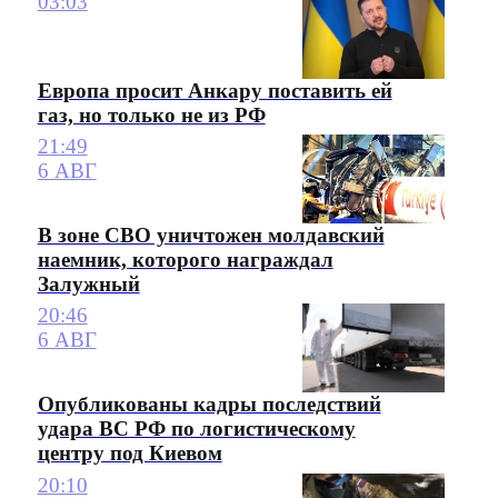
03:03
Европа просит Анкару поставить ей
газ, но только не из РФ
21:49
6 АВГ
В зоне СВО уничтожен молдавский
наемник, которого награждал
Залужный
20:46
6 АВГ
Опубликованы кадры последствий
удара ВС РФ по логистическому
центру под Киевом
20:10