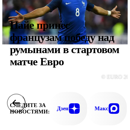
Пайе принес
французам победу над
румынами в стартовом
матче Евро
© EURO 20
СЛЕДИТЕ ЗА
Дзен
Макс
НОВОСТЯМИ: