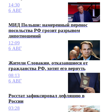
14:30
6 АВГ
МИД Польши: намеренный перенос
посольства РФ грозит разрывом
дипотношений
12:09
6 АВГ
Жители Словакии, отказавшиеся от
гражданства РФ, хотят его вернуть
08:13
6 АВГ
Росстат зафиксировал дефляцию в
России
03:28