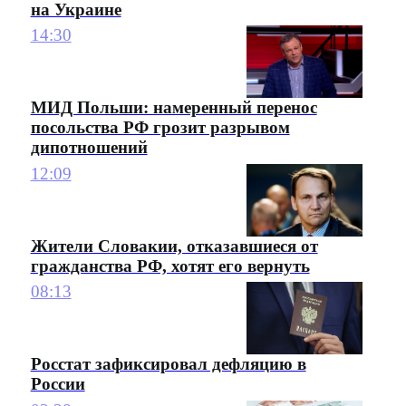
на Украине
14:30
МИД Польши: намеренный перенос
посольства РФ грозит разрывом
дипотношений
12:09
Жители Словакии, отказавшиеся от
гражданства РФ, хотят его вернуть
08:13
Росстат зафиксировал дефляцию в
России