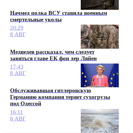
Начмед полка ВСУ ставила военным
смертельные уколы
20:29
8 АВГ
Медведев рассказал, чем следует
заняться главе ЕК фон дер Ляйен
17:43
8 АВГ
Обслуживавшая гитлеровскую
Германию компания теряет сухогрузы
под Одессой
16:11
8 АВГ