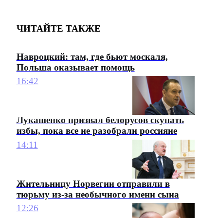
ЧИТАЙТЕ ТАКЖЕ
Навроцкий: там, где бьют москаля,
Польша оказывает помощь
16:42
Лукашенко призвал белорусов скупать
избы, пока все не разобрали россияне
14:11
Жительницу Норвегии отправили в
тюрьму из-за необычного имени сына
12:26