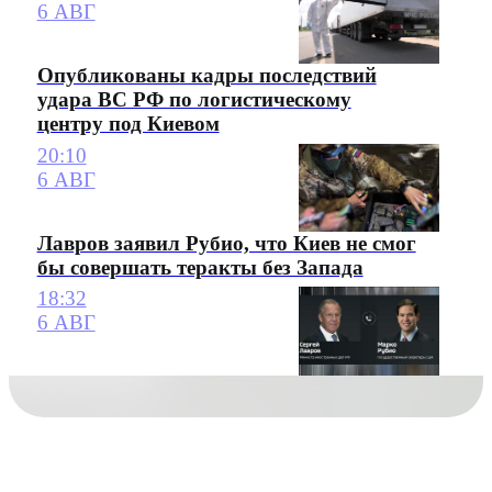
6 АВГ
Опубликованы кадры последствий
удара ВС РФ по логистическому
центру под Киевом
20:10
6 АВГ
Лавров заявил Рубио, что Киев не смог
бы совершать теракты без Запада
18:32
6 АВГ