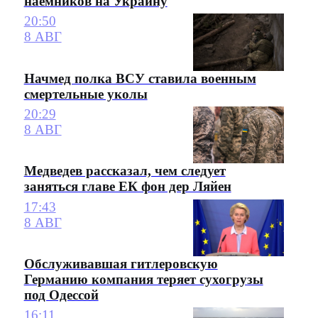
наемников на Украину
20:50
8 АВГ
Начмед полка ВСУ ставила военным
смертельные уколы
20:29
8 АВГ
Медведев рассказал, чем следует
заняться главе ЕК фон дер Ляйен
17:43
8 АВГ
Обслуживавшая гитлеровскую
Германию компания теряет сухогрузы
под Одессой
16:11