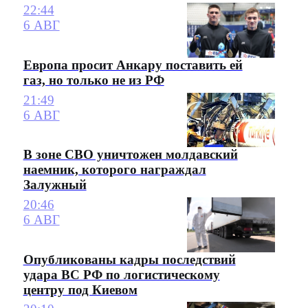
22:44
6 АВГ
Европа просит Анкару поставить ей
газ, но только не из РФ
21:49
6 АВГ
В зоне СВО уничтожен молдавский
наемник, которого награждал
Залужный
20:46
6 АВГ
Опубликованы кадры последствий
удара ВС РФ по логистическому
центру под Киевом