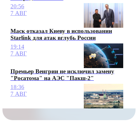
20:56
7 АВГ
Маск отказал Киеву в использовании
Starlink для атак вглубь России
19:14
7 АВГ
Премьер Венгрии не исключил замену
"Росатома" на АЭС "Пакш-2"
18:36
7 АВГ