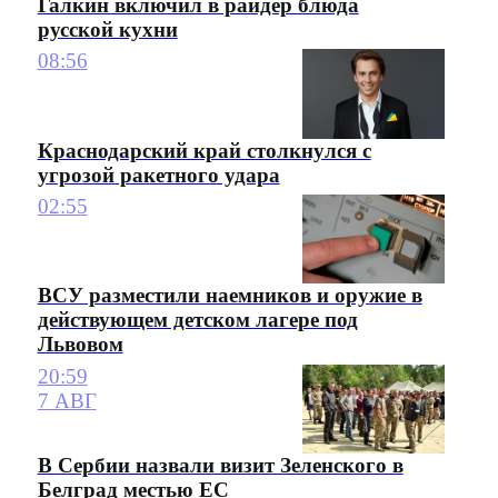
Галкин включил в райдер блюда
русской кухни
08:56
Краснодарский край столкнулся с
угрозой ракетного удара
02:55
ВСУ разместили наемников и оружие в
действующем детском лагере под
Львовом
20:59
7 АВГ
В Сербии назвали визит Зеленского в
Белград местью ЕС