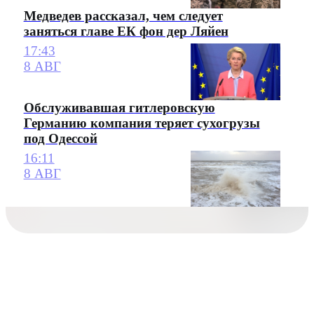
Медведев рассказал, чем следует
заняться главе ЕК фон дер Ляйен
17:43
8 АВГ
Обслуживавшая гитлеровскую
Германию компания теряет сухогрузы
под Одессой
16:11
8 АВГ